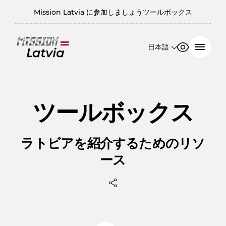
Mission Latvia に参加しましょう
ツールボックス
日本語
フォントサ
コントラス
イズ
ト
English
日本語
100%
ツールボックス
150%
200%
ラトビアを紹介するためのリソ
ース