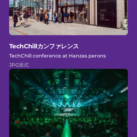
TechChillカンファレンス
TechChill conference at Hanzas perons
JPG形式