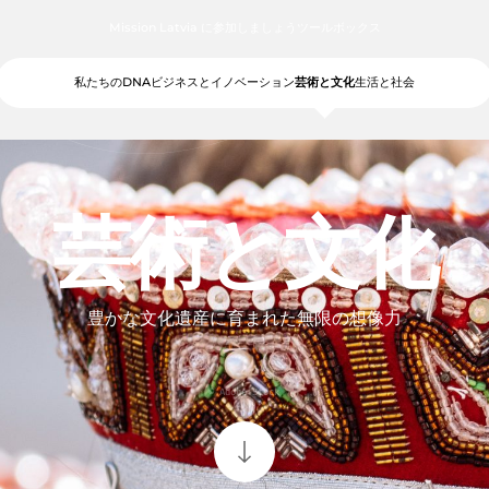
Mission Latvia に参加しましょう
ツールボックス
私たちのDNA
ビジネスとイノベーション
芸術と文化
生活と社会
芸術と文化
豊かな文化遺産に育まれた無限の想像力
© Adobe Stock