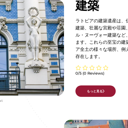
建築
ラトビアの建築遺産は、
建築、壮麗な宮殿や荘園
ル・ヌーヴォー建築など
ます。これらの至宝の建
ア全土の様々な場所、例
存在します。
0/5
(0 Reviews)
もっと見る
el