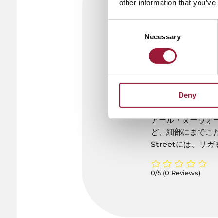
other information that you’ve
世界のアー
Consent
20世紀初頭、ラ
Necessary
Selection
て、ラトビアの都
の宝石箱としてた
ユネスコ世界遺産
集しており、80
Deny
葉、つる、動物な
アール・ヌーヴォ
ど、細部にまでこだわった
Streetには、
0/5
(0 Reviews)