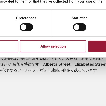
 provided to them or that they’ve collected from your use of their
ル・ヌーヴォー様式の中心地
トビアではアール・ヌーヴォー運動と並行して急速な都市化が進
Preferences
Statistics
市は多数のアール・ヌーヴォー建築が魅力になり、リガはアー
びたび評価されています。
に登録されているリガの歴史的中心部は、世界で最もアール・
0棟を超える建物があります。アール・ヌーヴォーは優美な装飾
Allow selection
どの自然のモチーフを頻繁に用います。
ーの内装は外観に匹敵するほど美しく、天井画、豪華な玄関ホ
装飾が特徴です。Alberta Street、Elizabetes Street、
リガを代表するアール・ヌーヴォー建築が数多く残っています。