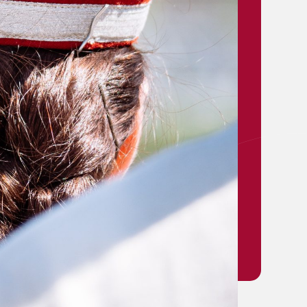
文化
3万
人
年恒例の象徴的な音楽フェス
sitivus（ポジティヴス）」参加
者平均人数