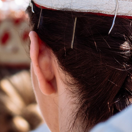
像以上の影響力を持つ
92
%
U内順位
文化的なイベントに参加するラトビ
毎
ア人の割合
「Po