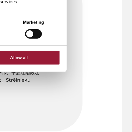
 services.
みました。結果とし
Marketing
ル・ヌーヴォー様式
ヌーヴォー建築が密
を特徴とし、花、
Allow all
ール、華麗な階段な
Strēlnieku