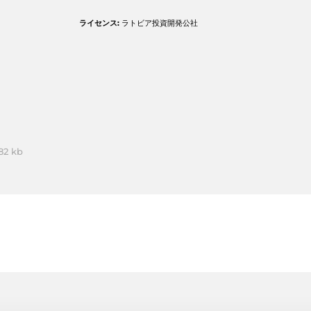
ライセンス:
ラトビア投資開発公社
82 kb