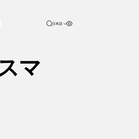
日本語
フォントサイ
コントラスト
English
ズ
日本語
100%
スマ
150%
200%