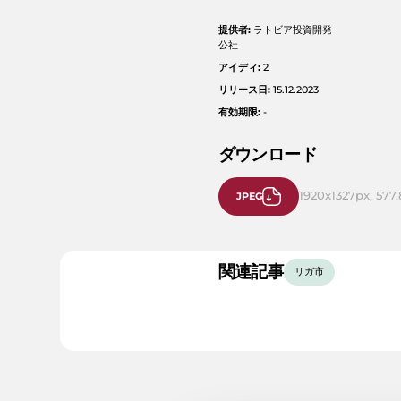
提供者:
ラトビア投資開発
公社
アイディ:
2
リリース日:
15.12.2023
有効期限:
-
ダウンロード
1920x1327px, 577.
JPEG
関連記事
リガ市