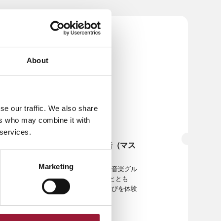
About
夕暮れ時に咲くヒナギク
の
JPG形式
se our traffic. We also share
ers who may combine it with
 services.
冬のラトビアの仮面舞踏（マス
カレード）伝統
Marketing
ラトビアの仮面の伝統と民俗音楽グル
ープ「Teikas Muzikanti」ととも
に、雪に包まれた森で冬の喜びを体験
しましょう
JPG形式