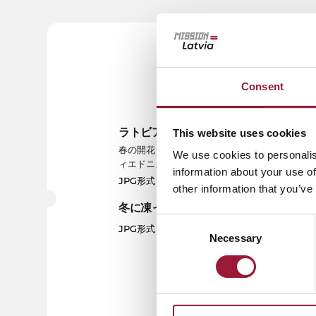
Consent
ラトビアの春の開花シーズン
リ
This website uses cookies
ペ
春の開花シーズン（ラトビア語で「ズ
We use cookies to personalis
ィエドニス」Ziedonis）
J
information about your use of
JPG形式
other information that you’ve
冬に凍った湖
リ
Consent
ッ
JPG形式
Necessary
Selection
J