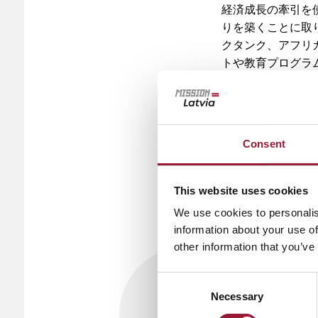
経済成長の牽引を使
りを築くことに取
クタンク、アフリ
トや教育プログラム
業家スキル向上を目指
建する）」イニシ
トワーキングの機
ビアの国際的なイ
Consent
役割を担ってきま
This website uses cookies
0/5
(0 Reviews)
We use cookies to personalis
information about your use of
other information that you’ve
Consent
Necessary
Selection
世界各地でのE