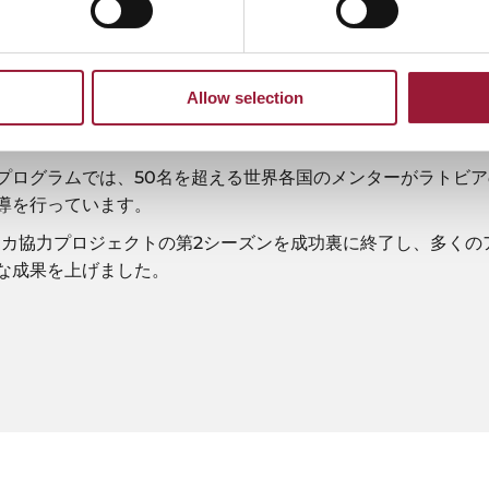
 Rebuilds the World（彼女が世界を再建する）」イニシアチブは、ケニアで開
mmit（コネクテッド・アフリカ・サミット）」をはじめとする国際サミットで紹
Allow selection
20名以上の女性起業家を対象に研修プログラムを実施しました。
プログラムでは、50名を超える世界各国のメンターがラトビ
導を行っています。
リカ協力プロジェクトの第2シーズンを成功裏に終了し、多くの
な成果を上げました。