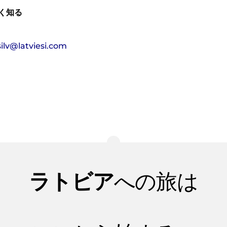
深く知る
silv@latviesi.com
ラトビア
への旅は