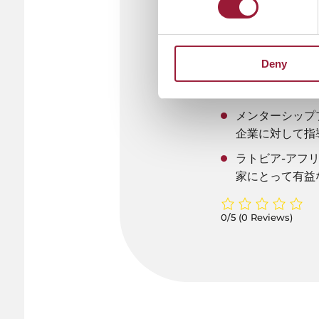
ESI.LVの「She
Afrika Su
Deny
めています。​
​ナミビアで1
メンターシップ
企業に対して指
ラトビア-アフ
家にとって有益
0/5
(0 Reviews)