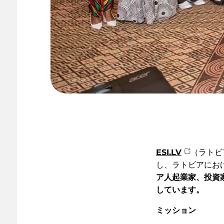
ESI.LV
（ラトビ
し、ラトビアにお
ア人起業家、投資
しています。
ミッション