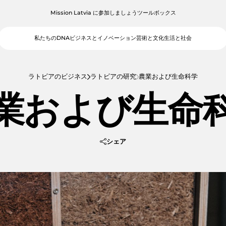
Mission Latvia に参加しましょう
ツールボックス
私たちのDNA
ビジネスとイノベーション
芸術と文化
生活と社会
ラトビアのビジネス
ラトビアの研究
農業および生命科学
業および生命
シェア