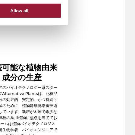
で
Allow all
続可能な植物由来
成分の生産
アのバイオテクノロジー系スター
lternative Plantsは、化粧品
分の効果的、安定的、かつ持続可
産のために、植物幹細胞培養技術
しています。栽培が困難で希少な
惧種の薬用植物に焦点を当ててお
チームは植物バイオテクノロジス
胞生物学者、バイオエンジニアで