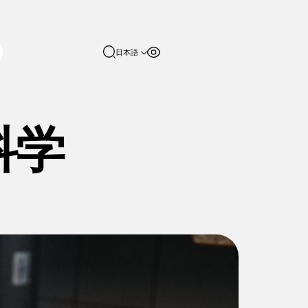
日本語
フォントサイ
コントラスト
English
ズ
日本語
100%
科学
150%
200%