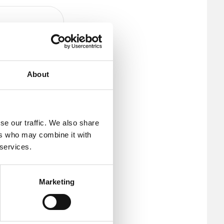
・ギ
ルス
About
se our traffic. We also share
ers who may combine it with
 services.
における
Marketing
ン