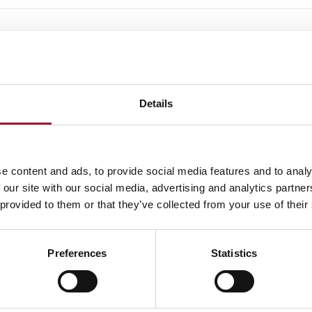
ご存知でしたか？
トビアの発明家Aleksandrs Liepa（アレクサンドルス・リエパ）は、プロクター・アンド
ンブル（P&G）
プリングル
ズ」の独自の風味を開発し、特許を取得しました。アレクサンド
は、世界で最も有名なスナック菓子の一つを生み出すことに貢献したのです。
Details
0/5
(0 Reviews)
e content and ads, to provide social media features and to analy
 our site with our social media, advertising and analytics partn
 provided to them or that they’ve collected from your use of their
ライフサイエンス分野
Preferences
Statistics
ラトビアのイノベーショ