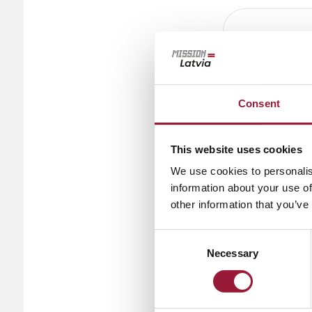
ラ
ャ
Consent
This website uses cookies
We use cookies to personalis
information about your use of
other information that you’ve
Consent
農業と
Necessary
Selection