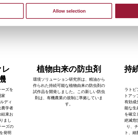
フェイスクリームから食卓を彩る食材ま
Allow selection
ァレ
植物由来の防虫剤
持
機
環境ソリューション研究所は、精油から
作られた持続可能な植物由来の防虫剤の
チーズを
ラトビ
試作品を開発しました。この新しい防虫
明家
トアップA
剤は、有機農業の規制に準拠していま
ヴァルディ
有効成
す。
は農学者
能な生
の結束お
を確立
りまし
絶滅危
チーズの
り、
を発明
ト、細