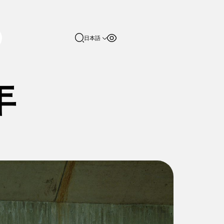
日本語
フォントサイ
コントラスト
English
ズ
日本語
100%
年
150%
200%