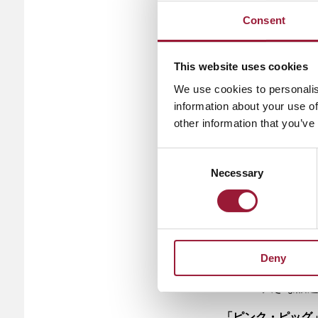
史に満ちた素晴ら
Consent
は、
伝説的なドイ
高く評価されているA
This website uses cookies
We use cookies to personalis
アナトルス・ラピ
information about your use of
ローチで知られて
other information that you’ve
ではなく
自ら作り
らフロント
Consent
Necessary
Selection
ラピンシュは、し
られない功績を残し
と協力し、​​91
ュ​​は、
大胆かつ唯
なカットラインを
Deny
「トリュフ・ハン
大きな話
「ピンク・ピッグ