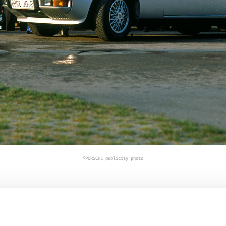
©PORSCHE publicity photo
75周年を祝う：Anatols Lapiņš（アナトルス・ラピン
ランドの75年間にわたる素晴らしい歩み
の中で、認知度、伝