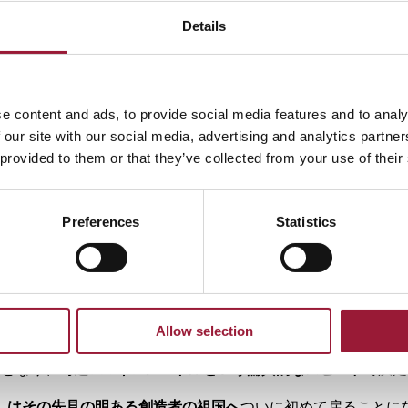
しい物語が展開されます。この素晴らしい節目を迎えるにあた
Details
ツのスポーツカーメーカー、ポルシェ
と、ラトビア出身の先見
natols Lapiņš（アナトルス・ラピンシュ、別名 Anatole 
が不可欠でした。
e content and ads, to provide social media features and to analy
ンシュは20年にわたりポルシェのデザイン部門を率い、その
 our site with our social media, advertising and analytics partn
いました。彼は、
慣習にとらわれない道を積極的に探求
し、ト
 provided to them or that they’ve collected from your use of their
出す
ことで評価を得ました。ラピンシュのポルシェ在籍期間は
へ移行したブランド史上重要な「トランスアクスル時代」と重
Preferences
Statistics
ばしば「
豚を飛ばしたラトビア人
」として知られ、伝説の
ポル
ました。歴史的な動きとして、ポルシェのエンジニアたちはフランス
7モデルのショートテールとロングテール両バージョンの長所を融合
一無二のデザイン
を生み出しました。独特なピンク色の外装に
装飾として採用したこの車は「ピンク・ピッグ」、「ビッグ・
Allow selection
ター」といった異名を取りました。この傑作は1971年のル・マ
題となり、
時速360キロメートルという驚異的なスピード
で疾走
」はその先見の明ある創造者の祖国へ
ついに初めて戻ることに