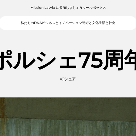
Mission Latvia に参加しましょう
ツールボックス
私たちのDNA
ビジネスとイノベーション
芸術と文化
生活と社会
ポルシェ75周
シェア