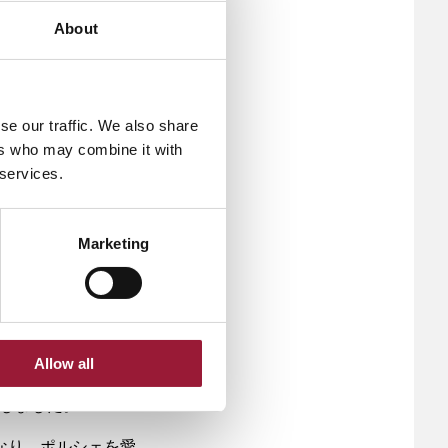
り、その成功の多く
About
性ある人物であり、
Lapine）
の貢献
se our traffic. We also share
大胆で先進的なアプ
ers who may combine it with
レンドに追随するの
 services.
、エンジンをリアか
なります。
Marketing
シェ917/20
で忘れ
企業​​SERA​​
​​。一方、ラピンシ
肉の部位を示すよう
ベルタ」、そして
Allow all
ン24時間レースで
しました。
なり、ポルシェを愛