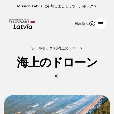
Mission Latvia に参加しましょう
ツールボックス
日本語
フォントサ
コントラス
イズ
ト
English
日本語
100%
ツールボックス
海上のドローン
海上のドローン
150%
200%