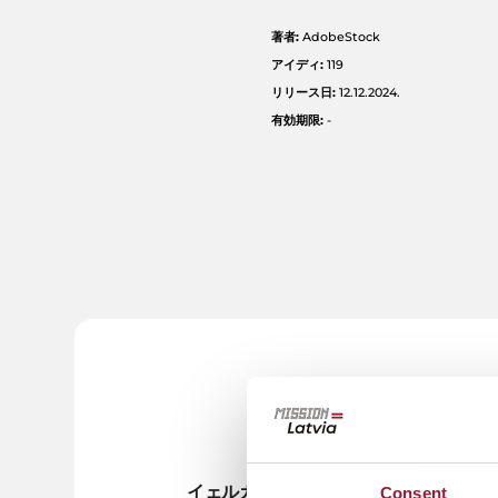
著者:
AdobeStock
アイディ:
119
リリース日:
12.12.2024.
有効期限:
-
JPG形式
イェルガヴァの民俗舞踏コンサ
ラ
Consent