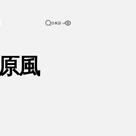
日本語
フォントサイ
コントラスト
English
ズ
日本語
100%
原風
150%
200%