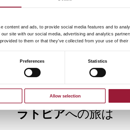
TechChill conference at Hanza
PG形式
perons
JPG形式
e content and ads, to provide social media features and to analy
リスマスマーケット
ラトビア大学科学会館
 our site with our social media, advertising and analytics partn
ーム広場のクリスマスマーケット
JPG形式
 provided to them or that they’ve collected from your use of their
PG形式
Preferences
Statistics
もっと見る
Allow selection
ラトビア
への旅は