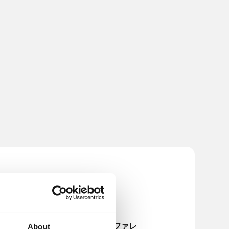
TechHubビジネスカンファレ
About