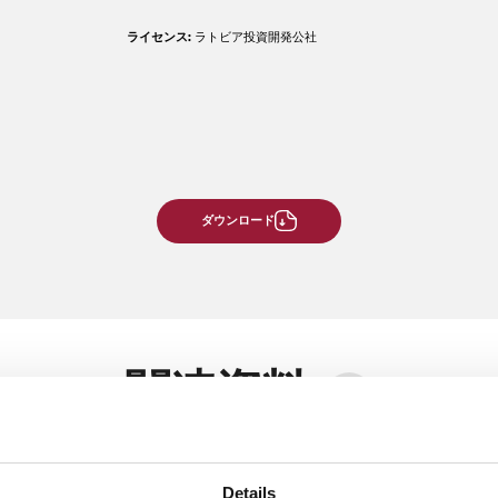
ライセンス:
ラトビア投資開発公社
ダウンロード
関連資料
トビア大学科学会館
TechChillカンファレンス
Details