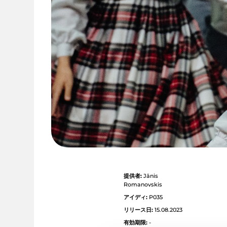
提供者:
Jānis
Romanovskis
アイディ:
P035
リリース日:
15.08.2023
有効期限:
-
JPG形式