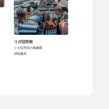
リガ旧市街
リガ旧市街の鳥瞰図
JPG形式