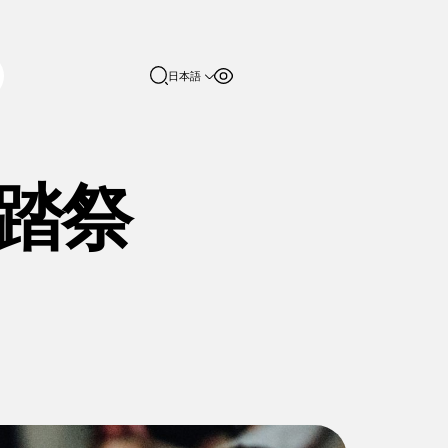
日本語
フォントサイ
コントラスト
English
ズ
日本語
100%
踏祭
150%
200%