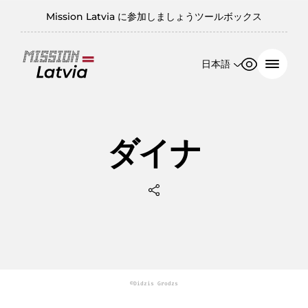
Mission Latvia に参加しましょう
ツールボックス
日本語
フォントサ
コントラス
イズ
ト
English
日本語
100%
ダイナ
150%
200%
©Didzis Grodzs