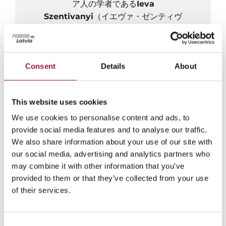
ア人の学者である
Ieva
Szentivanyi
（イエヴァ・ゼンティヴ
ァニ）は20年以上にわたってダイナを
英語に翻訳しました。ラトビアの詩人
Velta Snikere
（ヴェルタ・スニケ
Consent
Details
About
レ）もダイナを翻訳しました。彼女は、
ダイナは海外に住むすべてのラトビア人
と、文化遺産を深く知りたいと願う外国
This website uses cookies
人のための素晴らしい贈り物であると考
えていました。彼女の夢は、2000曲の
We use cookies to personalise content and ads, to
ダイナを翻訳することです。
provide social media features and to analyse our traffic.
We also share information about your use of our site with
民俗学者のラトビア元大統領、Vaira
our social media, advertising and analytics partners who
Vīķe-Freiberga（ヴァイラ・ヴィーチ
may combine it with other information that you’ve
ェ＝フレイベルガ）も、ラトビア人にと
provided to them or that they’ve collected from your use
って
ダイナは文学的伝統を超えた存在で
of their services.
ある
ことを認めています。これらの歌
は、ラトビア人の
アイデンティティの核
Consent