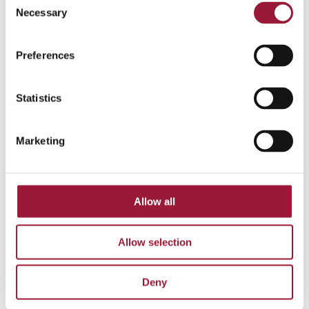
を形成するものであり、歌うことはラト
Necessary
Selection
ビア人を特徴づける重要な要素の一つと
なっています。
Preferences
この知恵を胸に、国の象徴を大切に守
り、ラトビアの民謡・ダイナという豊か
Statistics
な文化遺産について世界にさらに知って
もらうよう呼びかけましょう。
Marketing
0/5
(0 Reviews)
Allow all
Allow selection
写真4枚
Deny